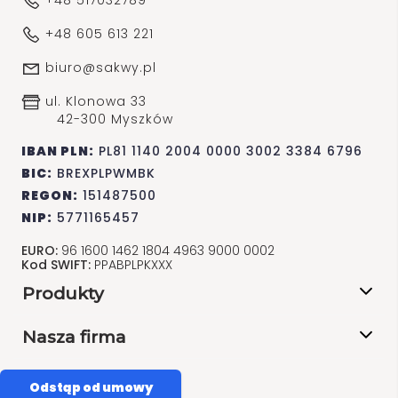
+48 517032789
+48 605 613 221
biuro@sakwy.pl
ul. Klonowa 33
42-300 Myszków
IBAN PLN:
PL81 1140 2004 0000 3002 3384 6796
BIC:
BREXPLPWMBK
REGON:
151487500
NIP:
5771165457
EURO:
96 1600 1462 1804 4963 9000 0002
Kod SWIFT:
PPABPLPKXXX
Produkty
Nasza firma
Odstąp od umowy