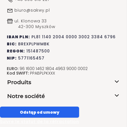
biuro@sakwy.pl
ul. Klonowa 33
42-300 Myszków
IBAN PLN:
PL81 1140 2004 0000 3002 3384 6796
BIC:
BREXPLPWMBK
REGON:
151487500
NIP:
5771165457
EURO:
96 1600 1462 1804 4963 9000 0002
Kod SWIFT:
PPABPLPKXXX
Produits
Notre société
Odstąp od umowy
Suivre le statut de la rétractation