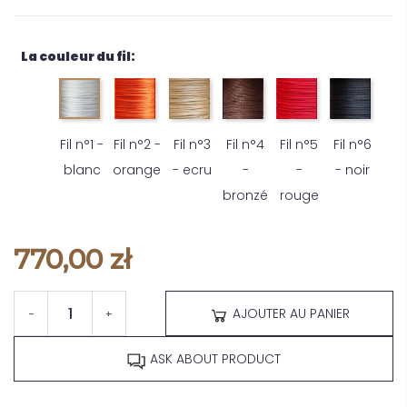
La couleur du fil:
Fil n°1 -
Fil n°2 -
Fil n°3
Fil n°4
Fil n°5
Fil n°6
blanc
orange
- ecru
-
-
- noir
bronzé
rouge
770,00 zł
AJOUTER AU PANIER
-
+
ASK ABOUT PRODUCT