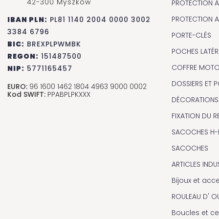
42-300 Myszków
PROTECTION A
PROTECTION A
IBAN PLN:
PL81 1140 2004 0000 3002
3384 6796
PORTE-CLÉS
BIC:
BREXPLPWMBK
POCHES LATÉR
REGON:
151487500
COFFRE MOT
NIP:
5771165457
DOSSIERS ET
EURO:
96 1600 1462 1804 4963 9000 0002
Kod SWIFT:
PPABPLPKXXX
DÉCORATIONS
FIXATION DU R
SACOCHES H-
SACOCHES
ARTICLES INDU
Bijoux et acc
ROULEAU D' OU
Boucles et ce