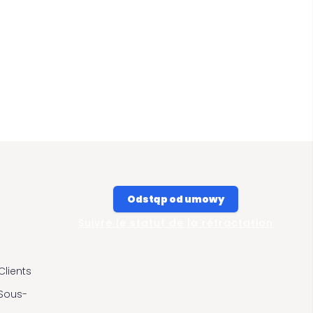
Odstąp od umowy
Suivre le statut de la rétractation
Clients
 Sous-