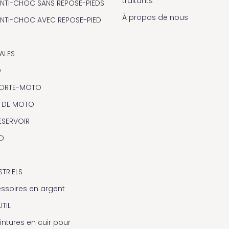
traitants
NTI-CHOC SANS REPOSE-PIEDS
À propos de nous
NTI-CHOC AVEC REPOSE-PIED
ALES
O
 PORTE-MOTO
 DE MOTO
ESERVOIR
D
STRIELS
essoires en argent
TIL
intures en cuir pour