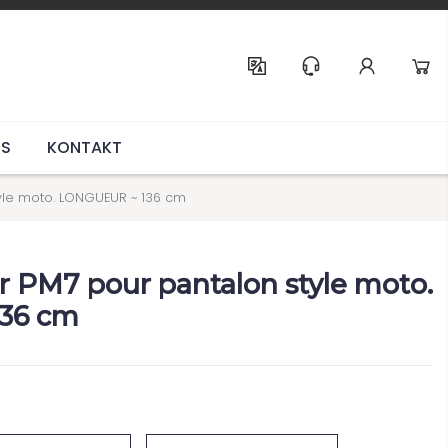
Help & Support
RS
KONTAKT
tyle moto. LONGUEUR ~ 136 cm
ir PM7 pour pantalon style moto.
36 cm