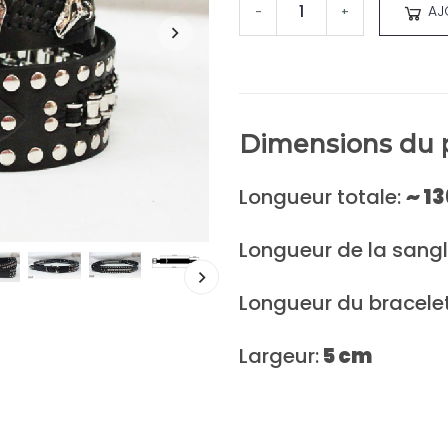
AJ
-
+
Dimensions du p
Longueur totale:
~
13
Longueur de la sangle
Longueur du bracelet
Largeur:
5 cm