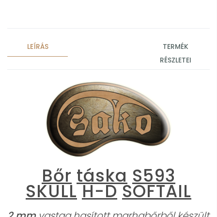
LEÍRÁS
TERMÉK
RÉSZLETEI
Bőr
táska
S593
SKULL
H-D
SOFTAIL
2 mm
vastag hasított marhabőrből készült