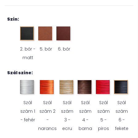
Szín:
2. bőr -
5. bőr
6. bőr
matt
Szál színe:
Szál
Szál
Szál
Szál
Szál
Szál
szám 1
szám 2
szám
szám
szám
szám
- fehér
-
3 -
4 -
5 -
6 -
narancs
ecru
barna
piros
fekete