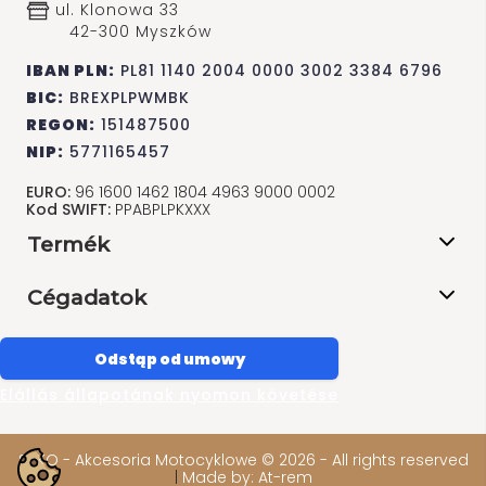
ul. Klonowa 33
42-300 Myszków
IBAN PLN:
PL81 1140 2004 0000 3002 3384 6796
BIC:
BREXPLPWMBK
REGON:
151487500
NIP:
5771165457
EURO:
96 1600 1462 1804 4963 9000 0002
Kod SWIFT:
PPABPLPKXXX
Termék
Cégadatok
Odstąp od umowy
Elállás állapotának nyomon követése
SAKO - Akcesoria Motocyklowe © 2026 - All rights reserved
|
Made by: At-rem