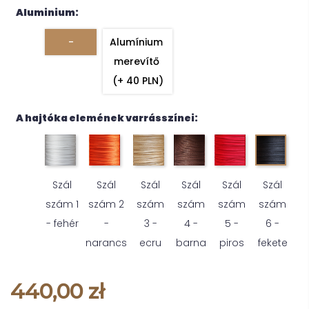
Aluminium:
-
Alumínium 
merevítő 
(+ 40 PLN)
A hajtóka elemének varrásszínei:
Szál
Szál
Szál
Szál
Szál
Szál
szám 1
szám 2
szám
szám
szám
szám
- fehér
-
3 -
4 -
5 -
6 -
narancs
ecru
barna
piros
fekete
440,00 zł