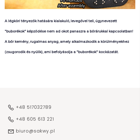
A
légköri
tényezők
hatására
kialakuló
,
levegővel
teli
,
úgynevezett
"bub
orékok
"
képződése
nem
ad
okot
panaszra
a
b
őrárukkal
kapcsolatban
!
A
b
őr
kemény
,
rugalmas
anyag
,
amely
alkalmazkodik
a
körülményekhez
(
zsugorodik
és
nyúlik
),
ami
b
efolyásolja
a
"bub
orékok
"
kockázatát
.
+48 517032789
+48 605 613 221
biuro@sakwy.pl