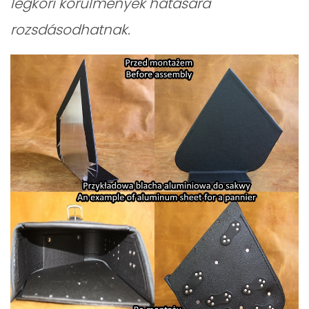
légköri körülmények hatására
rozsdásodhatnak.