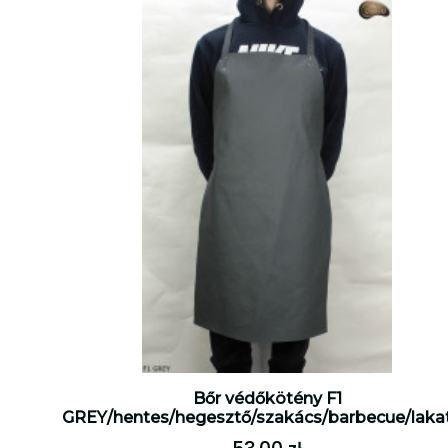
Bőr védőkötény F1
GREY/hentes/hegesztő/szakács/barbecue/laka