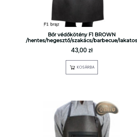
Bőr védőkötény F1 BROWN
/hentes/hegesztő/szakács/barbecue/lakato
43,00 zł
KOSÁRBA