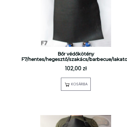
Bőr védőkötény
F7/hentes/hegesztő/szakács/barbecue/lakat
102,00 zł
KOSÁRBA