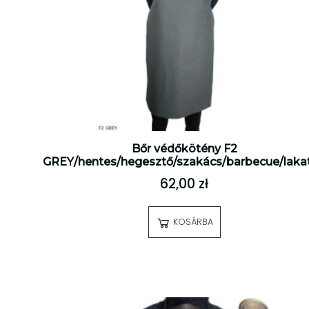
Bőr védőkötény F2
GREY/hentes/hegesztő/szakács/barbecue/laka
62,00 zł
KOSÁRBA