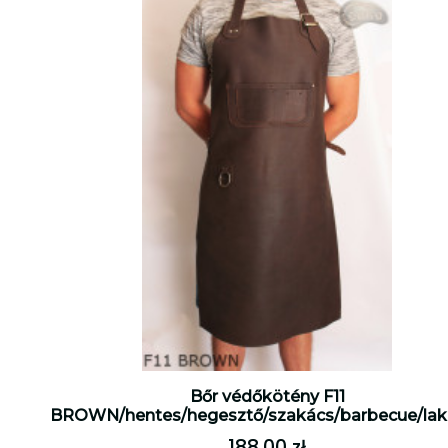
Bőr védőkötény F11
BROWN/hentes/hegesztő/szakács/barbecue/lak
188,00 zł