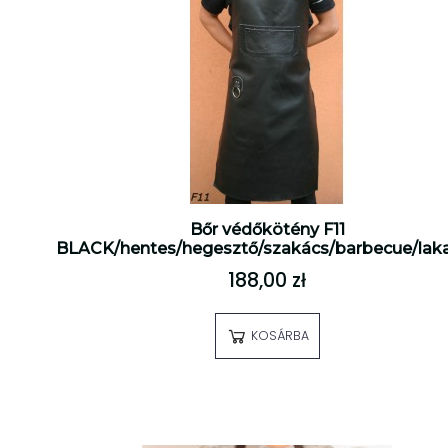
Bőr védőkötény F11
BLACK/hentes/hegesztő/szakács/barbecue/lak
188,00 zł
KOSÁRBA