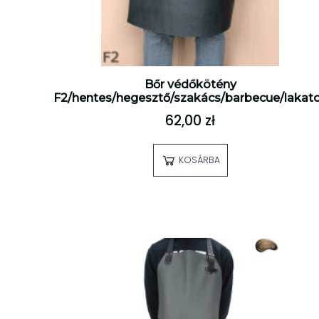
Bőr védőkötény
F2/hentes/hegesztő/szakács/barbecue/lakat
62,00 zł
KOSÁRBA