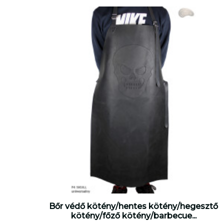
Bőr védő kötény/hentes kötény/hegesztő
kötény/főző kötény/barbecue...