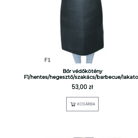
Bőr védőkötény
F1/hentes/hegesztő/szakács/barbecue/lakat
53,00 zł
KOSÁRBA