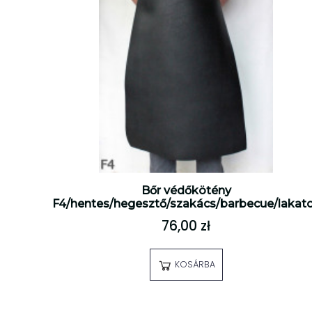
Bőr védőkötény
F4/hentes/hegesztő/szakács/barbecue/lakat
76,00 zł
KOSÁRBA