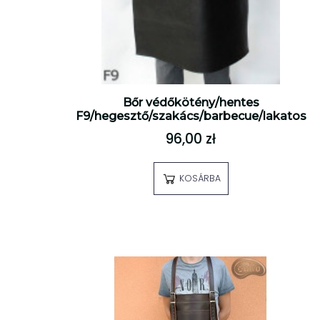
Bőr védőkötény/hentes
F9/hegesztő/szakács/barbecue/lakatos
96,00 zł
KOSÁRBA