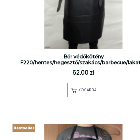
Bőr védőkötény
F220/hentes/hegesztő/szakács/barbecue/laka
62,00 zł
KOSÁRBA
Bestseller