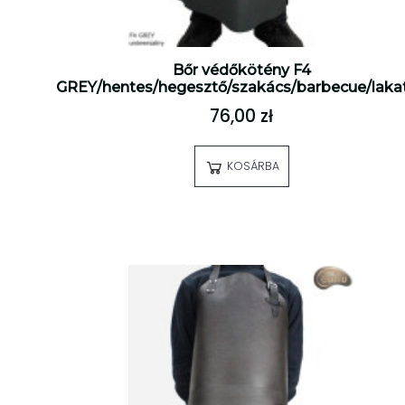
Bőr védőkötény F4
GREY/hentes/hegesztő/szakács/barbecue/laka
76,00 zł
KOSÁRBA