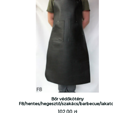
Bőr védőkötény
F8/hentes/hegesztő/szakács/barbecue/lakat
102,00 zł