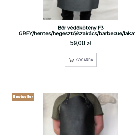
Bőr védőkötény F3
GREY/hentes/hegesztő/szakács/barbecue/laka
59,00 zł
KOSÁRBA
Bestseller