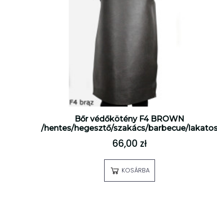
Bőr védőkötény F4 BROWN
/hentes/hegesztő/szakács/barbecue/lakato
66,00 zł
KOSÁRBA