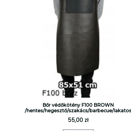
Bőr védőkötény F100 BROWN
/hentes/hegesztő/szakács/barbecue/lakato
55,00 zł