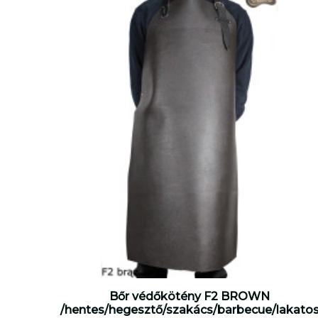
Bőr védőkötény F2 BROWN
/hentes/hegesztő/szakács/barbecue/lakato