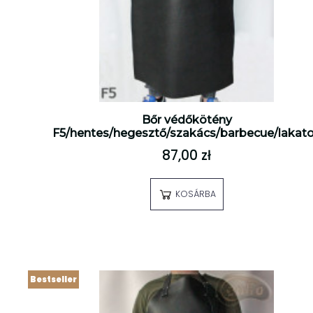
Bőr védőkötény
F5/hentes/hegesztő/szakács/barbecue/lakat
87,00 zł
KOSÁRBA
Bestseller