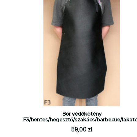
Bőr védőkötény
F3/hentes/hegesztő/szakács/barbecue/lakat
59,00 zł